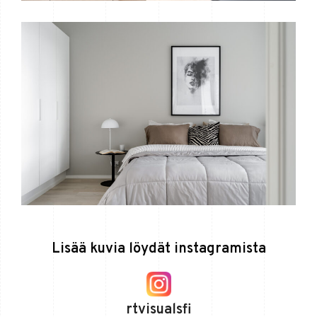
Lisää kuvia löydät instagramista
rtvisualsfi